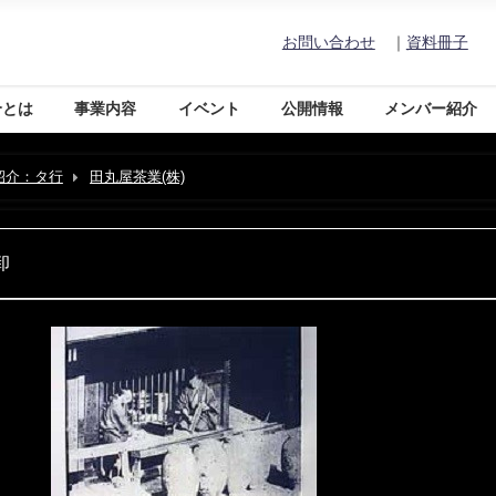
お問い合わせ
｜
資料冊子
合とは
事業内容
イベント
公開情報
メンバー紹介
紹介：タ行
田丸屋茶業(株)
卸