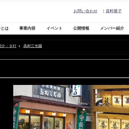
お問い合わせ
｜
資料冊子
合とは
事業内容
イベント
公開情報
メンバー紹介
紹介：タ行
高村三光園