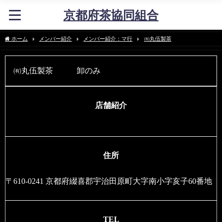
京都府茶協同組合
ホーム
メンバー紹介
メンバー紹介：マ行
㈲丸伍製茶
㈲丸伍製茶 卸のみ
店舗紹介
住所
〒610-0241 京都府綴喜郡宇治田原町大字南小字亥子60番地
TEL