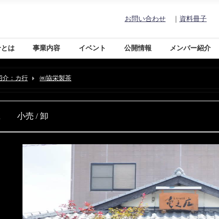
お問い合わせ
｜
資料冊子
合とは
事業内容
イベント
公開情報
メンバー紹介
紹介：カ行
㈱協栄製茶
 小売 / 卸