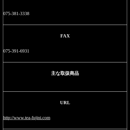
075-381-3338
FAX
075-391-6931
主な取扱商品
URL
http://www.tea-fujini.com